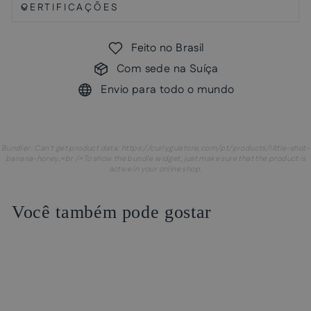
CERTIFICAÇÕES
Feito no Brasil
Com sede na Suíça
Envio para todo o mundo
Bundler: Can't get product data: https://curlyguistore.com/pt/products/little-shot-
banana-honey.<br />To show the bundle widget, just make sure that the product is
active in your online shop.
Você também pode gostar
Venda