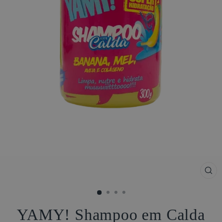
FE
(ES
YAMY! Shampoo em Calda