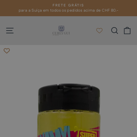
Pular
FRETE GRÁTIS
para
para a Suíça em todos os pedidos acima de CHF 80.-
slideshow
pausa
o
Conteúdo
Navegação
Pesqui
C