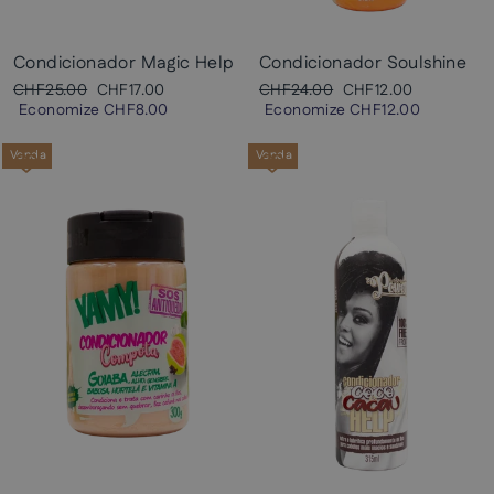
Condicionador Magic Help
Condicionador Soulshine
Preço
Preço
Preço
Preço
CHF25.00
CHF17.00
CHF24.00
CHF12.00
normal
promocional
normal
promocional
Economize
CHF8.00
Economize
CHF12.00
Venda
Venda