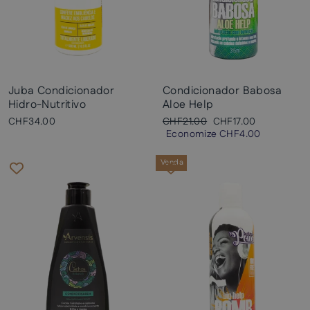
Juba Condicionador
Condicionador Babosa
Hidro-Nutritivo
Aloe Help
Preço
Preço
CHF34.00
CHF21.00
CHF17.00
normal
promocional
Economize
CHF4.00
Venda