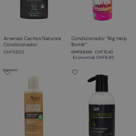
Arvensis Cachos Naturais
Condicionador "Big Help
Condicionador
Bomb"
Preço
Preço
CHF33.00
CHF22.00
CHF15.40
normal
promocional
Economize
CHF6.60
Esgotado