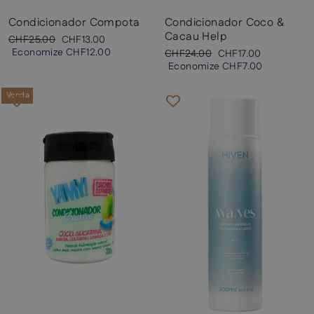
Condicionador Compota
Condicionador Coco &
Cacau Help
Preço
Preço
CHF25.00
CHF13.00
normal
promocional
Economize
CHF12.00
Preço
Preço
CHF24.00
CHF17.00
normal
promocional
Economize
CHF7.00
Venda