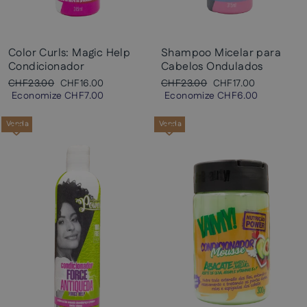
Color Curls: Magic Help
Shampoo Micelar para
Condicionador
Cabelos Ondulados
Preço
Preço
Preço
Preço
CHF23.00
CHF16.00
CHF23.00
CHF17.00
normal
promocional
normal
promocional
Economize
CHF7.00
Economize
CHF6.00
Venda
Venda