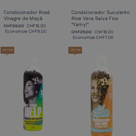
Condicionador Rosé
Condicionador Suculento
Vinagre de Maçã
Aloe Vera Salva Fios
"Yamy!"
Preço
Preço
CHF25.00
CHF16.00
normal
promocional
Economize
CHF9.00
Preço
Preço
CHF25.00
CHF18.00
normal
promocional
Economize
CHF7.00
Venda
Venda