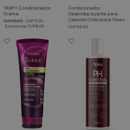
YAMY! Condicionador
Condicionador
Creme
Desembaraçante para
Cabelos Ondulados Hiven
Preço
Preço
CHF25.00
CHF17.00
normal
promocional
Economize
CHF8.00
CHF34.00