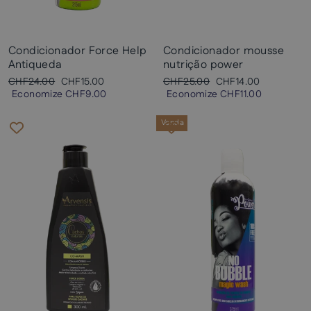
Condicionador Force Help
Condicionador mousse
Antiqueda
nutrição power
Preço
Preço
Preço
Preço
CHF24.00
CHF15.00
CHF25.00
CHF14.00
normal
promocional
normal
promocional
Economize
CHF9.00
Economize
CHF11.00
Venda