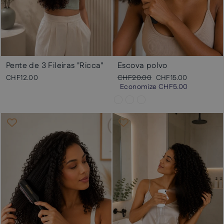
Pente de 3 Fileiras "Ricca"
Escova polvo
Preço
Preço
CHF12.00
CHF20.00
CHF15.00
normal
promocional
Economize
CHF5.00