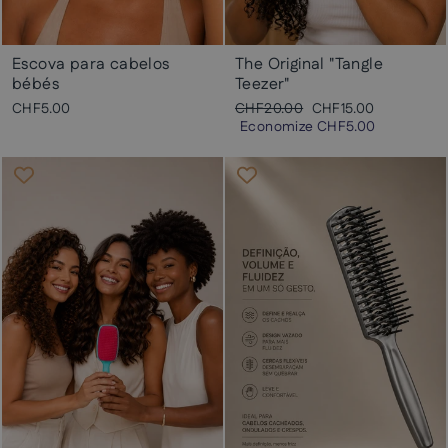
Escova para cabelos
The Original "Tangle
bébés
Teezer"
Preço
Preço
CHF5.00
CHF20.00
CHF15.00
normal
promocional
Economize
CHF5.00