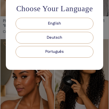
Choose Your Language
PENTE GARFO TRANÇADO
Pente ProArt Triplo 3 em 1
English
"RICCA"
CHF20.00
CHF15.00
Deutsch
Venda
Português