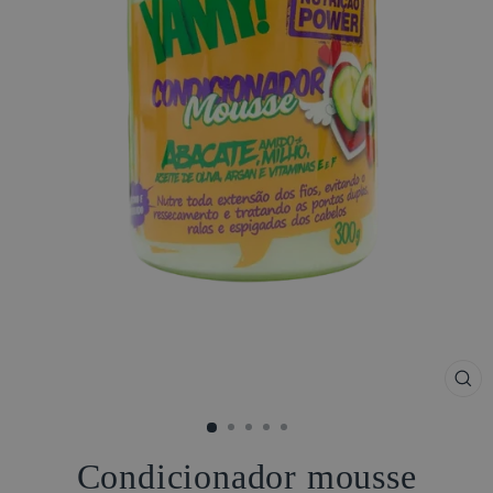
FE
(ES
Condicionador mousse