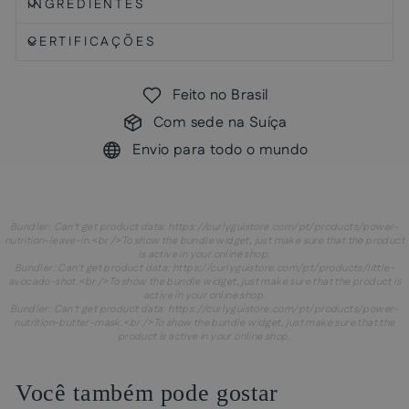
INGREDIENTES
CERTIFICAÇÕES
Feito no Brasil
Com sede na Suíça
Envio para todo o mundo
Bundler: Can't get product data: https://curlyguistore.com/pt/products/power-
nutrition-leave-in.<br />To show the bundle widget, just make sure that the product
is active in your online shop.
Bundler: Can't get product data: https://curlyguistore.com/pt/products/little-
avocado-shot.<br />To show the bundle widget, just make sure that the product is
active in your online shop.
Bundler: Can't get product data: https://curlyguistore.com/pt/products/power-
nutrition-butter-mask.<br />To show the bundle widget, just make sure that the
product is active in your online shop.
Você também pode gostar