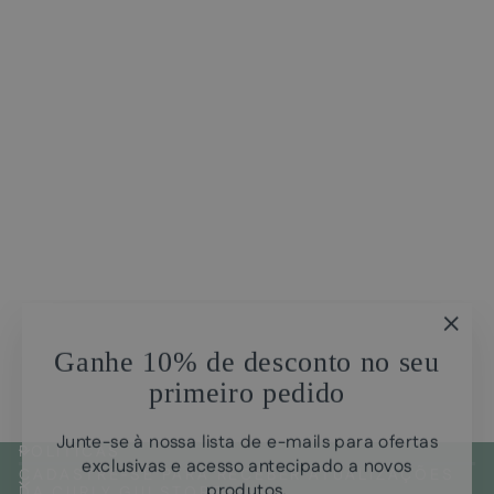
Venda
Condicionador mousse
nutrição power
"Fec
Preço
Preço
CHF25.00
CHF14.00
Ganhe 10% de desconto no seu
(Esc)
normal
promocional
Economize
CHF11.00
primeiro pedido
Junte-se à nossa lista de e-mails para ofertas
POLÍTICAS
exclusivas e acesso antecipado a novos
CADASTRE-SE PARA RECEBER ATUALIZAÇÕES
produtos.
DA CURLY GUI STORE