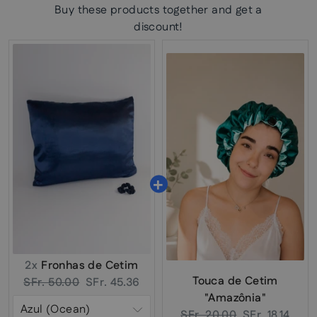
Buy these products together and get a
discount!
2x
Fronhas de Cetim
Touca de Cetim
Original
Current
SFr. 50.00
SFr. 45.36
"Amazônia"
price:
price:
Original
Current
SFr. 20.00
SFr. 18.14