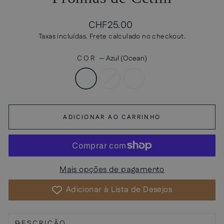
Preço
CHF25.00
normal
Taxas incluídas.
Frete
calculado no checkout.
COR
—
Azul (Ocean)
ADICIONAR AO CARRINHO
Mais opções de pagamento
Adicionar à Lista de Desejos
DESCRIÇÃO