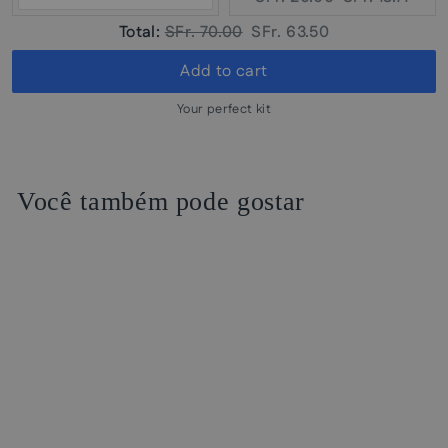
price:
price:
Original
Discounted
Total:
SFr. 70.00
SFr. 63.50
price
price
Add to cart
Your perfect kit
Você também pode gostar