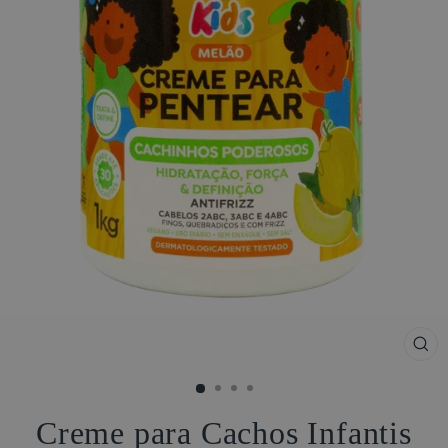
FE
(ES
Creme para Cachos Infantis