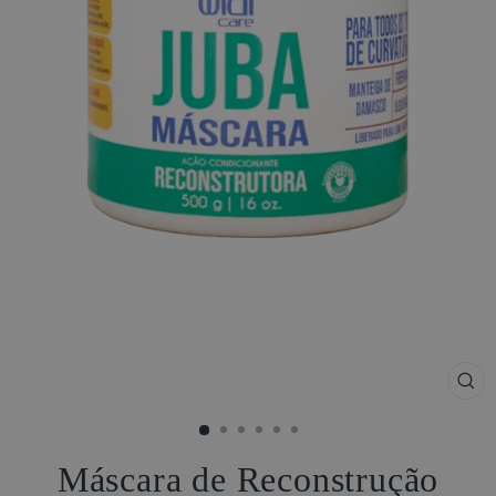
FE
(ES
Máscara de Reconstrução