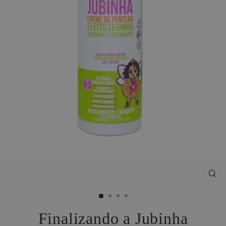
FE
(ES
Finalizando a Jubinha