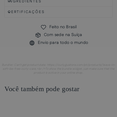
INGREDIENTES
CERTIFICAÇÕES
Feito no Brasil
Com sede na Suíça
Envio para todo o mundo
Bundler: Can't get product data: https://curlyguistore.com/pt/products/leave-in-
soft-be-free-curly-care.<br />To show the bundle widget, just make sure that the
product is active in your online shop.
Você também pode gostar