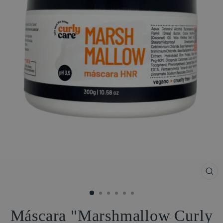
FE
(ES
Máscara "Marshmallow Curly