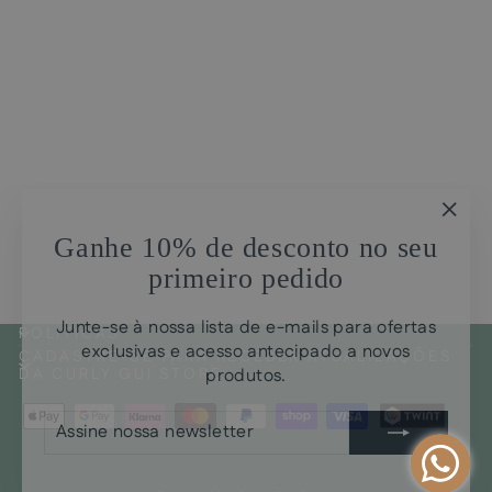
Máscara "Marshmallow
"Fec
Curly Care"
Ganhe 10% de desconto no seu
(Esc)
CHF35.00
primeiro pedido
Junte-se à nossa lista de e-mails para ofertas
POLÍTICAS
exclusivas e acesso antecipado a novos
CADASTRE-SE PARA RECEBER ATUALIZAÇÕES
produtos.
DA CURLY GUI STORE
ASSINE
INSCREVER
NOSSA
NEWSLETTER