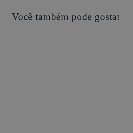
ASS
INS
NO
NEW
Você também pode gostar