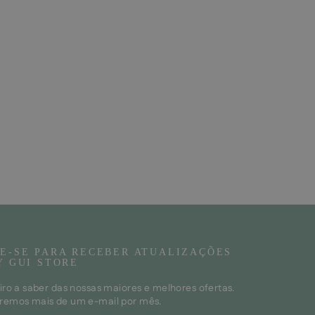
E-SE PARA RECEBER ATUALIZAÇÕES
Y GUI STORE
iro a saber das nossas maiores e melhores ofertas.
remos mais de um e-mail por mês.