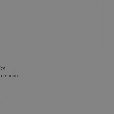
íça
"Fechar
(Esc)"
 o mundo
 e