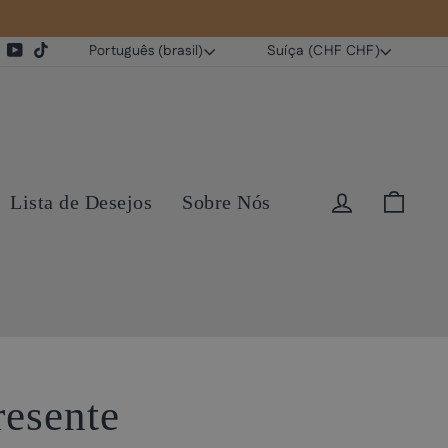
Idioma
Moeda
tagram
Facebook
YouTube
TikTok
Português (brasil)
Suíça (CHF CHF)
Entrar
Carr
Lista de Desejos
Sobre Nós
resente