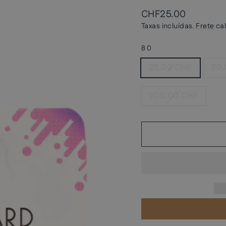
Preço
CHF25.00
normal
Taxas incluídas.
Frete
cal
80
25,00 CHF
50,
200,00 CHF