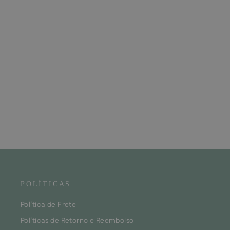
Cartão Presente
A partir de
CHF25.00
POLÍTICAS
Política de Frete
Políticas de Retorno e Reembolso