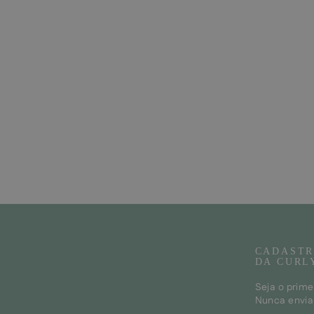
CADASTR
DA CURL
Seja o prime
Nunca envia