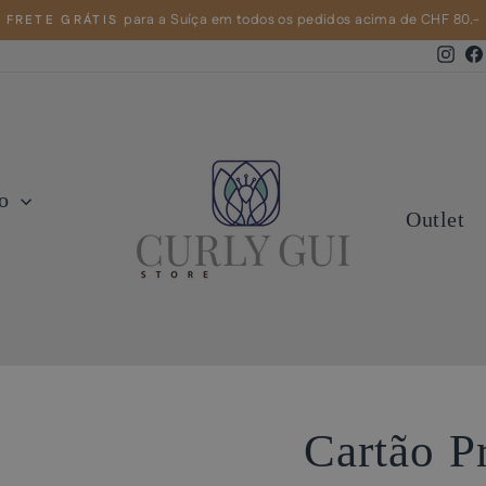
para a Suíça em todos os pedidos acima de CHF 80.-
FRETE GRÁTIS
slideshow
pausa
Ins
lo
Outlet
Cartão P