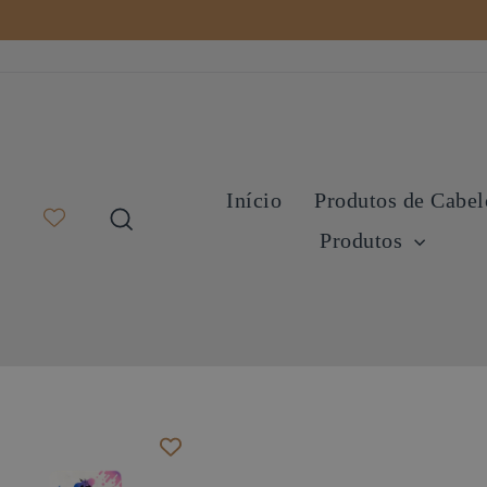
Pular
para
o
Conteúdo
Início
Produtos de Cabe
Pesquisa
Produtos