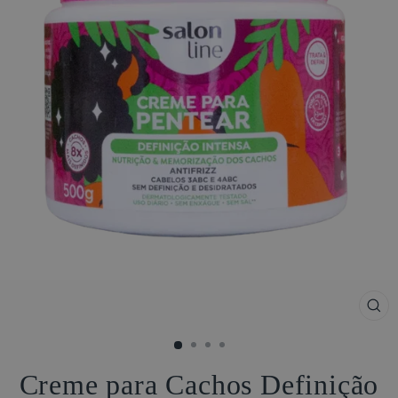
FE
(ES
Creme para Cachos Definição