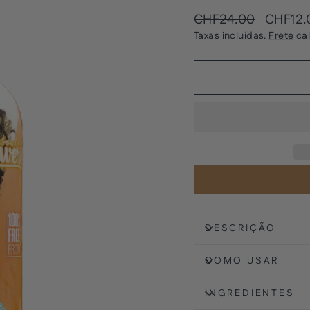
Preço
Preço
CHF24.00
CHF12.
normal
promoci
Taxas incluídas.
Frete
cal
DESCRIÇÃO
COMO USAR
INGREDIENTES