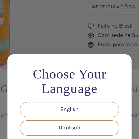
CERTIFICAÇÕES
Feito no Brasil
Com sede na Su
Envio para todo
Choose Your
Ganhe 10% de desconto no seu
Language
primeiro pedido
English
unte-se à nossa lista de e-mails para ofertas exclusivas
.com/pt/products/leave-in-soulshine.<br />To show the bundle widget, just ma
acesso antecipado a novos produtos.
Deutsch
INE
CREVER
INSCREVER