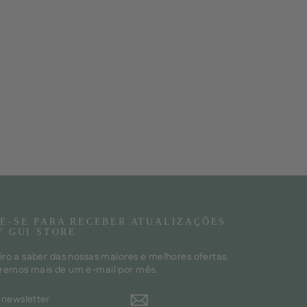
E-SE PARA RECEBER ATUALIZAÇÕES
Y GUI STORE
iro a saber das nossas maiores e melhores ofertas.
remos mais de um e-mail por mês.
ER