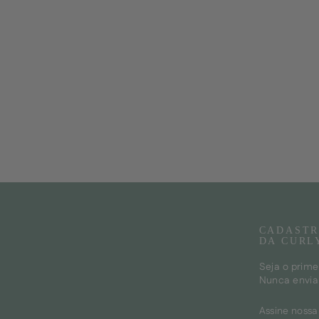
CADASTR
DA CURL
Seja o prime
Nunca envia
ASSINE
INSCREV
NOSSA