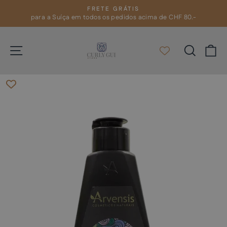
Pular
FRETE GRÁTIS
para
para a Suíça em todos os pedidos acima de CHF 80.-
slideshow
pausa
o
Conteúdo
Navegação
Pesqui
C