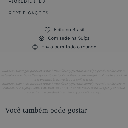
INGREDIENTES
CERTIFICAÇÕES
Feito no Brasil
Com sede na Suíça
Envio para todo o mundo
Bundler: Can't get product data: https://curlyguistore.com/pt/products/arvensis-
natural-curls-day-after-spray.<br />To show the bundle widget, just make sure that
the product is active in your online shop.
Bundler: Can't get product data: https://curlyguistore.com/pt/products/arvensis-
natural-curls-jelly-with-soft-fixation.<br />To show the bundle widget, just make
sure that the product is active in your online shop.
Você também pode gostar