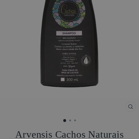
FE
(ES
Arvensis Cachos Naturais