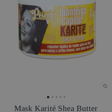
FE
(ES
Mask Karité Shea Butter