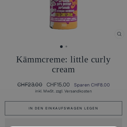
SCH
ESC
Kämmcreme: little curly
cream
Normaler
Sonderpreis
CHF23.00
CHF15.00
Sparen
CHF8.00
Preis
inkl. MwSt. zzgl.
Versandkosten
IN DEN EINKAUFSWAGEN LEGEN