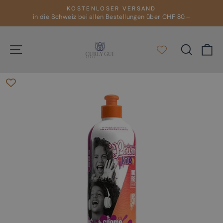
Direkt
KOSTENLOSER VERSAND
zum
in die Schweiz bei allen Bestellungen über CHF 80.–
Pause
Diashow
Inhalt
Seitennavigation
Suche
E