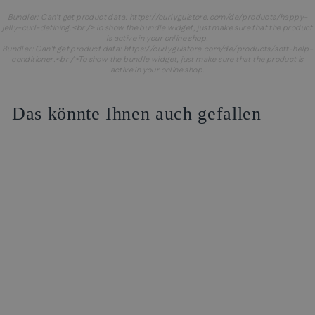
Bundler: Can't get product data: https://curlyguistore.com/de/products/happy-
jelly-curl-defining.<br />To show the bundle widget, just make sure that the product
is active in your online shop.
Bundler: Can't get product data: https://curlyguistore.com/de/products/soft-help-
conditioner.<br />To show the bundle widget, just make sure that the product is
active in your online shop.
Das könnte Ihnen auch gefallen
Reduziert