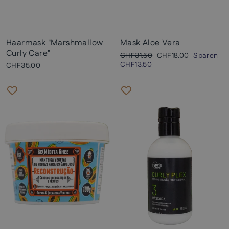
Haarmask "Marshmallow
Mask Aloe Vera
Curly Care"
Normaler
Sonderpreis
CHF31.50
CHF18.00
Sparen
Preis
CHF13.50
CHF35.00