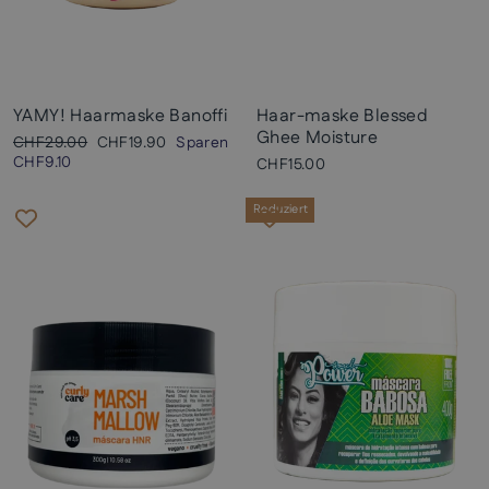
YAMY! Haarmaske Banoffi
Haar-maske Blessed
Ghee Moisture
Normaler
Sonderpreis
CHF29.00
CHF19.90
Sparen
Preis
CHF9.10
CHF15.00
Reduziert