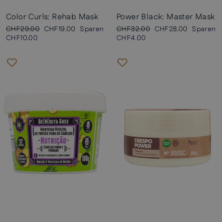
Color Curls: Rehab Mask
Power Black: Master Mask
Normaler
Sonderpreis
Normaler
Sonderpreis
CHF29.00
CHF19.00
Sparen
CHF32.00
CHF28.00
Sparen
Preis
Preis
CHF10.00
CHF4.00