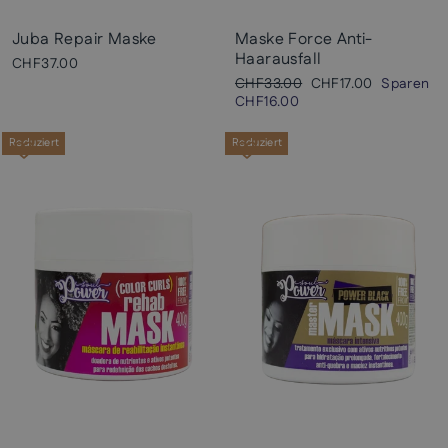
Juba Repair Maske
Maske Force Anti-
Haarausfall
CHF37.00
Normaler
Sonderpreis
CHF33.00
CHF17.00
Sparen
Preis
CHF16.00
Reduziert
Reduziert