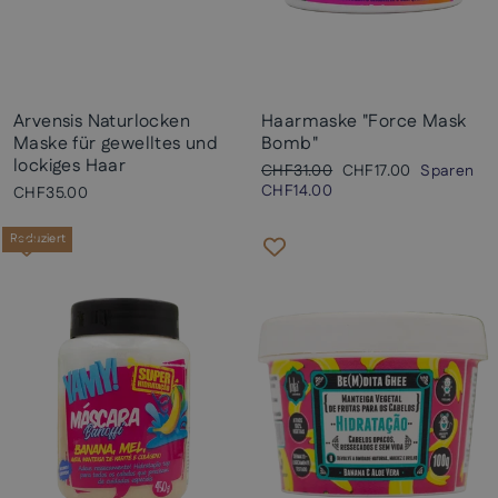
Arvensis Naturlocken
Haarmaske "Force Mask
Maske für gewelltes und
Bomb"
lockiges Haar
Normaler
Sonderpreis
CHF31.00
CHF17.00
Sparen
Preis
CHF14.00
CHF35.00
Reduziert