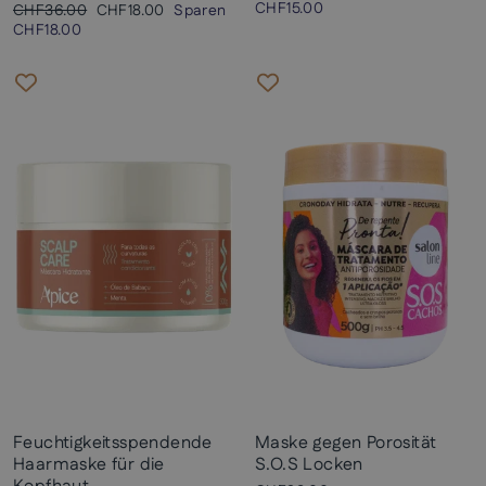
Preis
CHF15.00
Normaler
Sonderpreis
CHF36.00
CHF18.00
Sparen
Preis
CHF18.00
Feuchtigkeitsspendende
Maske gegen Porosität
Haarmaske für die
S.O.S Locken