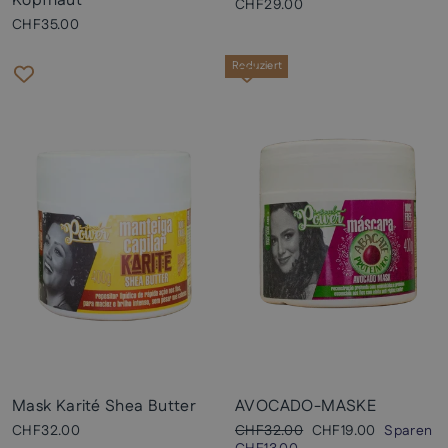
Kopfhaut
CHF29.00
CHF35.00
Reduziert
Mask Karité Shea Butter
AVOCADO-MASKE
Normaler
Sonderpreis
CHF32.00
CHF32.00
CHF19.00
Sparen
Preis