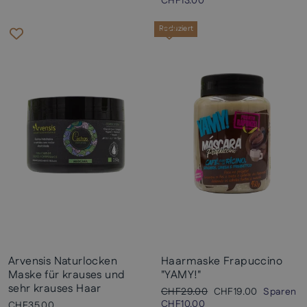
CHF13.00
Reduziert
Arvensis Naturlocken
Haarmaske Frapuccino
Maske für krauses und
"YAMY!"
sehr krauses Haar
Normaler
Sonderpreis
CHF29.00
CHF19.00
Sparen
Preis
CHF10.00
CHF35.00