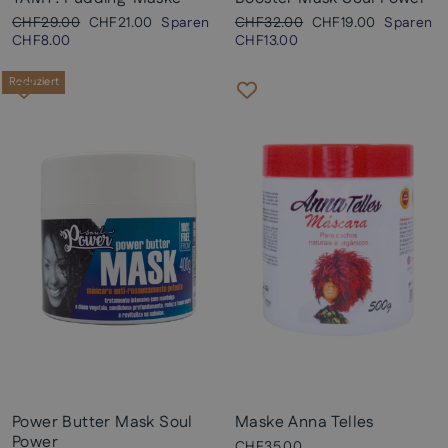
Normaler
Sonderpreis
Normaler
Sonderpreis
CHF29.00
CHF21.00
Sparen
CHF32.00
CHF19.00
Sparen
Preis
Preis
CHF8.00
CHF13.00
Reduziert
Power Butter Mask Soul
Maske Anna Telles
Power
CHF35.00