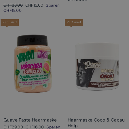
Normaler
Sonderpreis
CHF33.00
CHF15.00
Sparen
Preis
CHF18.00
Reduziert
Reduziert
Guave Paste Haarmaske
Haarmaske Coco & Cacau
Help
Normaler
Sonderpreis
CHF29.00
CHF16.00
Sparen