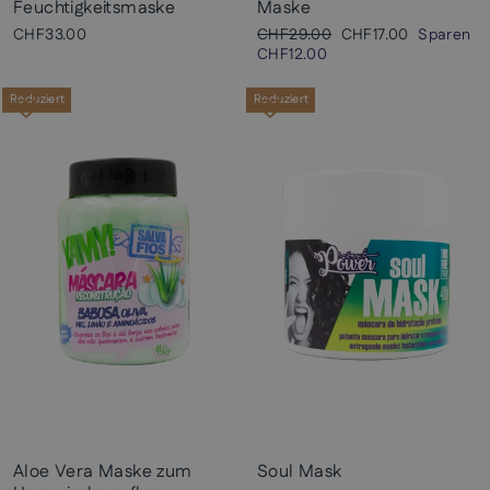
Feuchtigkeitsmaske
Maske
Normaler
Sonderpreis
CHF33.00
CHF29.00
CHF17.00
Sparen
Preis
CHF12.00
Reduziert
Reduziert
Aloe Vera Maske zum
Soul Mask