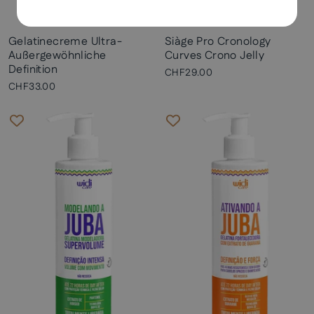
Gelatinecreme Ultra-
Siàge Pro Cronology
Außergewöhnliche
Curves Crono Jelly
Definition
CHF29.00
CHF33.00