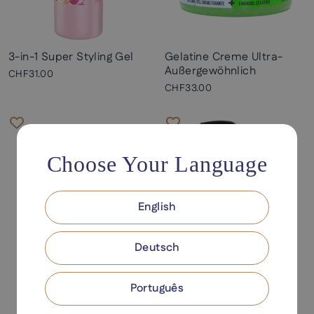
3-in-1 Super Styling Gel
Gelatine Creme Ultra-
Außergewöhnlich
CHF31.00
CHF33.00
Choose Your Language
English
Deutsch
Português