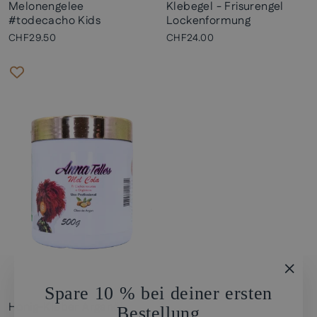
Melonengelee
Klebegel - Frisurengel
#todecacho Kids
Lockenformung
CHF29.50
CHF24.00
"Schl
Spare 10 % bei deiner ersten
(Esc)
Honig-Kleber Arganöl
Bestellung