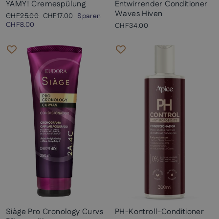
YAMY! Cremespülung
Entwirrender Conditioner
Waves Hiven
Normaler
Sonderpreis
CHF25.00
CHF17.00
Sparen
Preis
CHF8.00
CHF34.00
Siàge Pro Cronology Curvs
PH-Kontroll-Conditioner