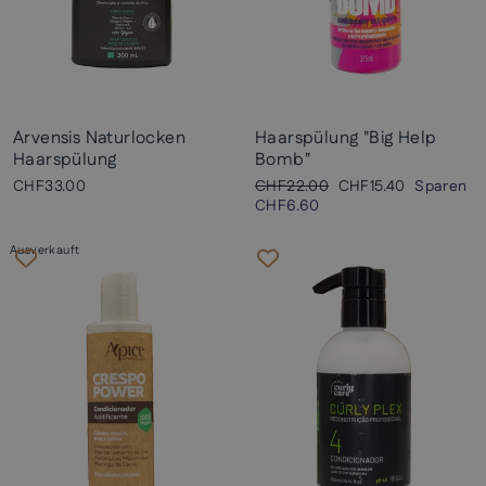
Arvensis Naturlocken
Haarspülung "Big Help
Haarspülung
Bomb"
Normaler
Sonderpreis
CHF33.00
CHF22.00
CHF15.40
Sparen
Preis
CHF6.60
Ausverkauft