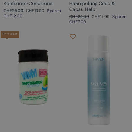
Konfitüren-Conditioner
Haarspülung Coco &
Cacau Help
Normaler
Sonderpreis
CHF25.00
CHF13.00
Sparen
Preis
CHF12.00
Normaler
Sonderpreis
CHF24.00
CHF17.00
Sparen
Preis
CHF7.00
Reduziert