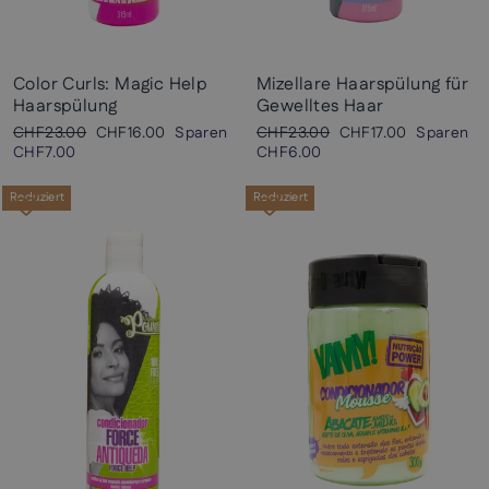
Color Curls: Magic Help
Mizellare Haarspülung für
Haarspülung
Gewelltes Haar
Normaler
Sonderpreis
Normaler
Sonderpreis
CHF23.00
CHF16.00
Sparen
CHF23.00
CHF17.00
Sparen
Preis
Preis
CHF7.00
CHF6.00
Reduziert
Reduziert