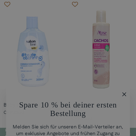
"Schl
Spare 10 % bei deiner ersten
Baby Haarspülung
Pflegende Locken Co-
(Esc)
Wash
Bestellung
CHF23.00
CHF30.00
Melden Sie sich für unseren E-Mail-Verteiler an,
RICHTLINIEN
um exklusive Angebote und frühen Zugang zu