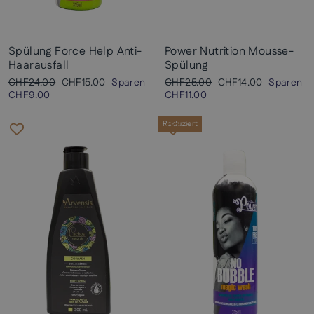
Spülung Force Help Anti-
Power Nutrition Mousse-
Haarausfall
Spülung
Normaler
Sonderpreis
Normaler
Sonderpreis
CHF24.00
CHF15.00
Sparen
CHF25.00
CHF14.00
Sparen
Preis
Preis
CHF9.00
CHF11.00
Reduziert