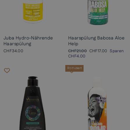
Juba Hydro-Nährende
Haarspülung Babosa Aloe
Haarspülung
Help
Normaler
Sonderpreis
CHF34.00
CHF21.00
CHF17.00
Sparen
Preis
CHF4.00
Reduziert