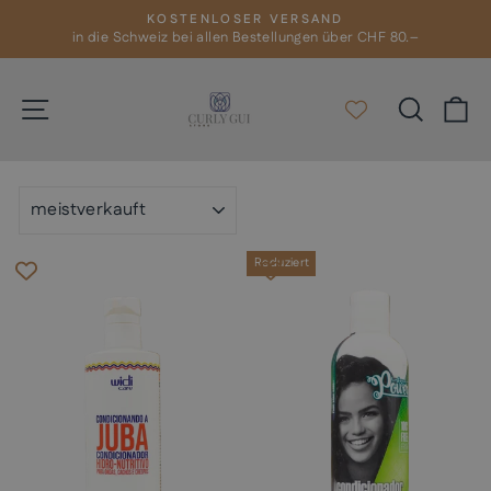
Direkt
KOSTENLOSER VERSAND
zum
in die Schweiz bei allen Bestellungen über CHF 80.–
Pause
Diashow
Inhalt
Seitennavigation
Suche
E
SORTIEREN
Reduziert