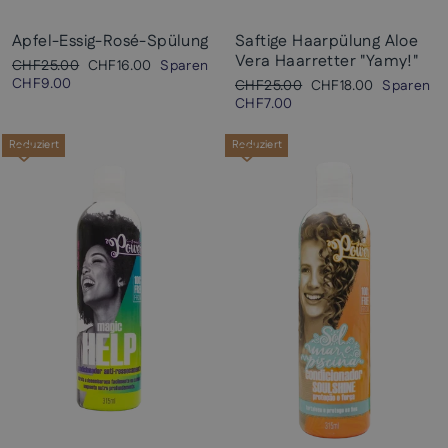
Apfel-Essig-Rosé-Spülung
Saftige Haarpülung Aloe
Vera Haarretter "Yamy!"
Normaler
Sonderpreis
CHF25.00
CHF16.00
Sparen
Preis
CHF9.00
Normaler
Sonderpreis
CHF25.00
CHF18.00
Sparen
Preis
CHF7.00
Reduziert
Reduziert