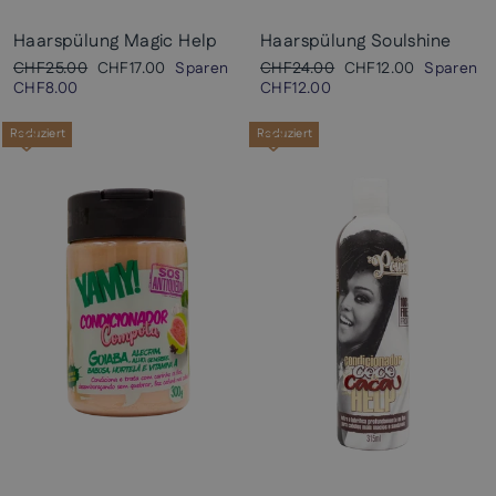
Haarspülung Magic Help
Haarspülung Soulshine
Normaler
Sonderpreis
Normaler
Sonderpreis
CHF25.00
CHF17.00
Sparen
CHF24.00
CHF12.00
Sparen
Preis
Preis
CHF8.00
CHF12.00
Reduziert
Reduziert