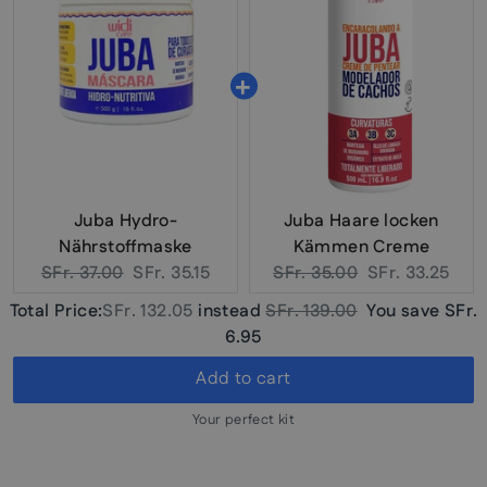
Juba Hydro-
Juba Haare locken
Nährstoffmaske
Kämmen Creme
Original
Current
Original
Current
SFr. 37.00
SFr. 35.15
SFr. 35.00
SFr. 33.25
price:
price:
price:
price:
Discounted
Original
Total Price:
SFr. 132.05
instead
SFr. 139.00
You save
SFr.
price
price
6.95
Add to cart
Your perfect kit