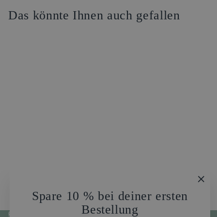
Das könnte Ihnen auch gefallen
Juba Haare locken
Kämmen Creme
CHF35.00
"Sch
Spare 10 % bei deiner ersten
(Esc
Bestellung
RICHTLINIEN