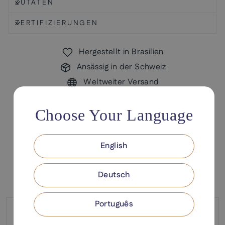
ZUTATEN
ZERTIFIZIERUNGEN
Hergestellt in Brasilien
Ansässig in der Schweiz
Weltweiter Versand
Choose Your Language
English
Buy these products together!
Deutsch
Free shipping on orders over CHF 80.- in
Switzerland
Português