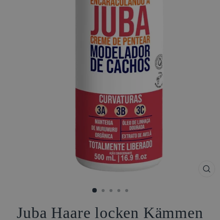
SCH
ESC
Juba Haare locken Kämmen