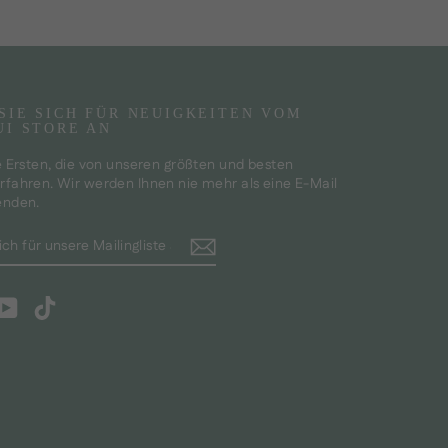
SIE SICH FÜR NEUIGKEITEN VOM
UI STORE AN
e Ersten, die von unseren größten und besten
fahren. Wir werden Ihnen nie mehr als eine E-Mail
enden.
REN
m
cebook
YouTube
TikTok
ISTE