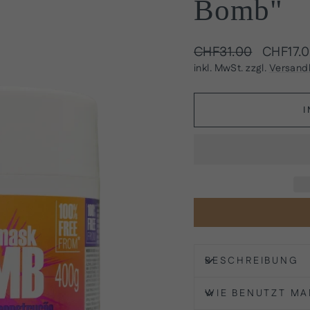
Bomb"
Normaler
Sonderp
CHF31.00
CHF17.
Preis
inkl. MwSt. zzgl.
Versand
BESCHREIBUNG
WIE BENUTZT M