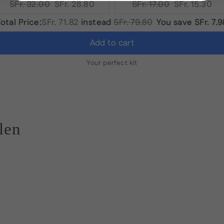
Original
Current
Original
Current
SFr. 32.00
SFr. 28.80
SFr. 17.00
SFr. 15.30
price:
price:
price:
price:
Discounted
Original
otal Price:
SFr. 71.82
instead
SFr. 79.80
You save
SFr. 7.
price
price
Add to cart
Your perfect kit
len