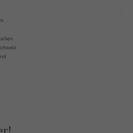
EN
silien
Schweiz
and
er!