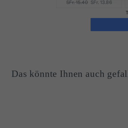
AN
Original
Current
SFr. 15.40
SFr. 13.86
price:
price:
T
Das könnte Ihnen auch gefal
Reduziert