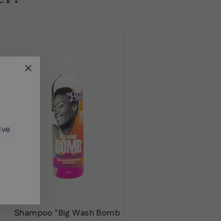
"Schließen
(Esc)"
ive
Shampoo "Big Wash Bomb