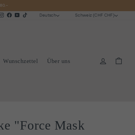
 80.–
Sprache
Währung
Instagram
Facebook
YouTube
TikTok
Deutsch
Schweiz (CHF CHF)
Einloggen
Eink
Wunschzettel
Über uns
ke "Force Mask