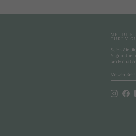
MELDEN 
CURLY G
Seien Sie di
Angeboten er
pro Monat s
MELDEN
ABONNIE
SIE
SICH
FÜR
Instagra
Fa
UNSERE
MAILINGL
AN