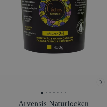
SCH
ESC
Arvensis Naturlocken