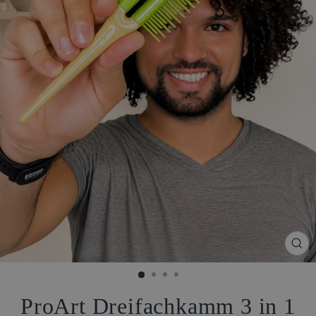
SCH
ESC
ProArt Dreifachkamm 3 in 1