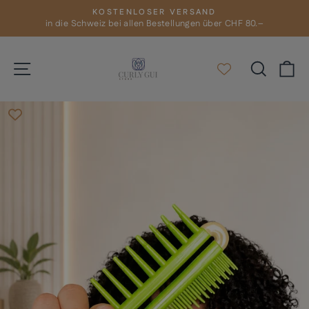
Direkt
KOSTENLOSER VERSAND
zum
in die Schweiz bei allen Bestellungen über CHF 80.–
Pause
Diashow
Inhalt
Seitennavigation
Suche
E