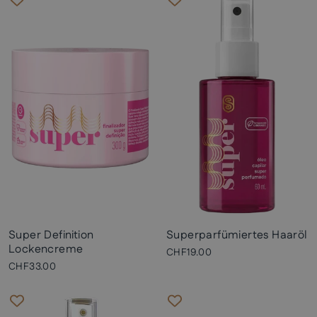
Super Definition
Superparfümiertes Haaröl
Lockencreme
CHF19.00
CHF33.00