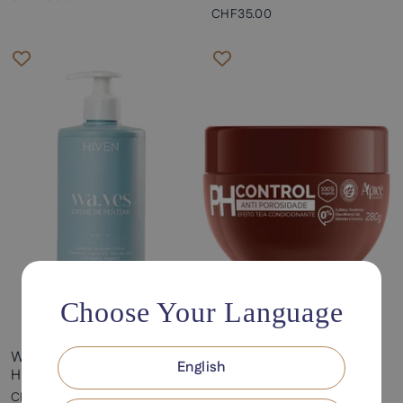
CHF35.00
Choose Your Language
Waves Styling Cream
PH-Kontrolle Anti-
English
Hiven
Porosität
CHF37.00
CHF36.00